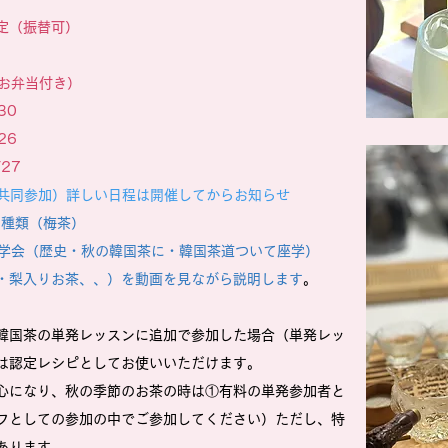
定（振替可）
（お弁当付き）
30
26
/27
月（共同参加）詳しい日程は開催してからお知らせ
2種類（梅茶）
座学会（歴史・秋の韓国茶に・韓国茶道ついて座学）
ず・梨入りお茶、、）を動画を見ながら説明します
。
韓国茶の単発レッスンに追加で参加した場合（単発レッ
は認定レシピとしてお使いいただけます。
心になり、秋の季節のお茶の時は①有料の単発参加者と
フとしての参加の中でご参加してください）
ただし、特
あります。