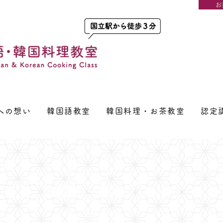
お
への想い
韓国語教室
韓国料理・お茶教室
認定
韓国茶・果物シロップ
認定講座