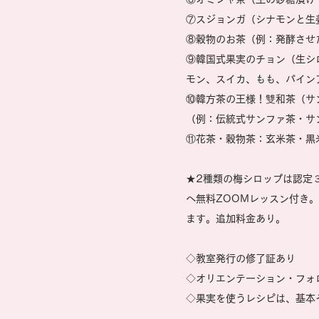
⑦スジョンガ（シナモンと生
⑧穀物のお茶（例：発酵させ
⑨韓国式果実のチョン（生シ
モン、スイカ、もも、パイン
⑩韓方茶の王様！雙和茶（サ
（例：伝統式サンファ茶・サ
⑪花茶・穀物茶：玄米茶・黒
★2種類の梅シロップは認定
へ無料ZOOMレッスン付き
ます。追加料金あり。
◇
教室発行の修了証あり
◇オリエンテーション・フォ
​◇果実を使うレシピは、基