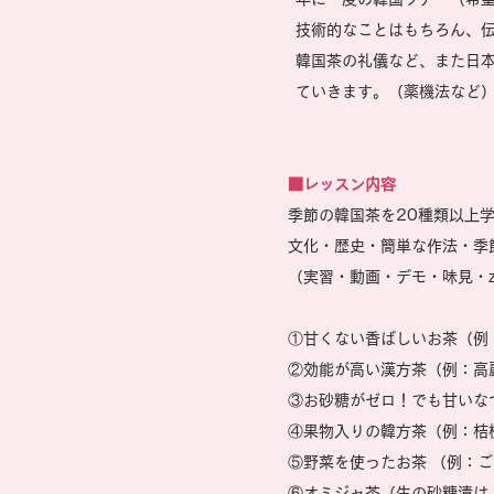
技術的なことはもちろん、伝
韓国茶の礼儀など、また日
ていきます。（薬機法など
■レッスン内容
季節の韓国茶を20種類以上
文化・歴史・簡単な作法・季
（実習・動画・デモ・味見・z
①甘くない香ばしいお茶（例
②効能が高い漢方茶（例：高
③お砂糖がゼロ！でも甘いな
④果物入りの韓方茶（例：桔
⑤野菜を使ったお茶 （例：
⑥オミジャ茶（生の砂糖漬け