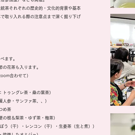
統茶それぞれの歴史的・文化的背景や​基本
本で取り入れる際の注意点まで深く掘り下げ
）
学べます。
節の花茶も入ります。
oom合わせて）
：トゥングレ茶・桑の葉茶）
麗人参・サンファ茶、、）
つめ茶
梗の根＆梨茶・ゆず茶・梅茶）
ごぼう（干）・レンコン（干）・生姜茶（生と煮））
・乾燥したオミジャ）