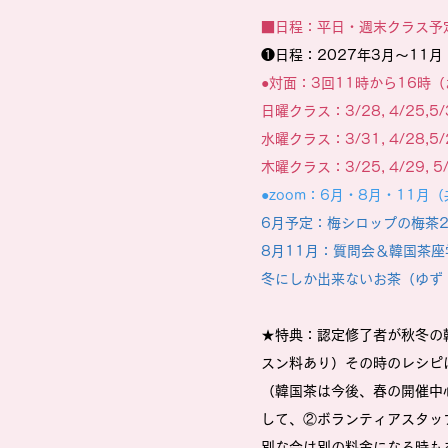
■日程：平日・週末クラス予
❶日程：2027年3月～11月
●対面：3回11時から16時
日曜クラス：3/28, 4/25,5/
水曜クラス：3/31, 4/28,5/
木曜クラス：3/25, 4/29, 5
●zoom：6月・8月・11
6月予定：梅シロップの梅茶
8月11月：質問会＆韓国茶
​冬にしか出来ないお茶（ゆ
★特典：認定修了者が秋冬の
スン料あり）その時のレシピ
（韓国茶は今後、春の開催中
して、②ボランティアスタッ
別な会は別の料金になる時も