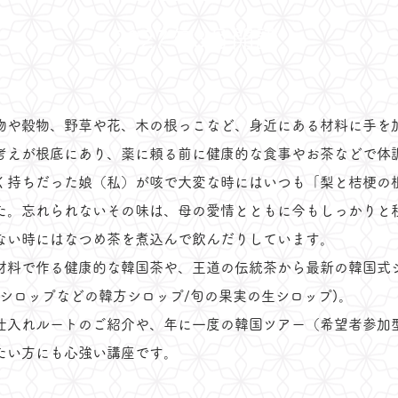
2027年3月開講
物や穀物、野草や花、木の根っこなど、身近にある材料に手を
考えが根底にあり、薬に頼る前に健康的な食事やお茶などで体
く持ちだった娘（私）が咳で大変な時にはいつも「梨と桔梗の
た。忘れられないその味は、母の愛情とともに今もしっかりと
ない時にはなつめ茶を煮込んで飲んだりしています。
材料で作る健康的な韓国茶や、王道の伝統茶から最新の
韓国式
シロップなどの韓方シロップ/旬の果実の生シロップ)。
仕入れルートのご紹介や、年に一度の韓国ツアー（希望者参加
たい方にも心強い講座です。