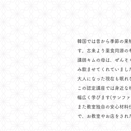
韓国では昔から季節の果
す。古来より薬食同源の
講師キムの母は、ぜんそ
み飲ませてくれていまし
大人になった現在も眠れ
この認定講座では身近な
幅広く学びます(サンファ
また教室独自の安心材料
で、お教室やお店をされ