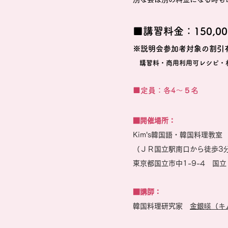
■講習料金：150,00
※説明会参加者対象の割引
講習料・商用利用可レシピ・
■定員：各4～５名
​​■開催場所：
Kim's韓国語・韓国料理教室
（ＪＲ国立駅南口から徒歩3
東京都国立市中1-9-4 国立
​​■講師：
​韓国料理研究家
金銀暎（キ