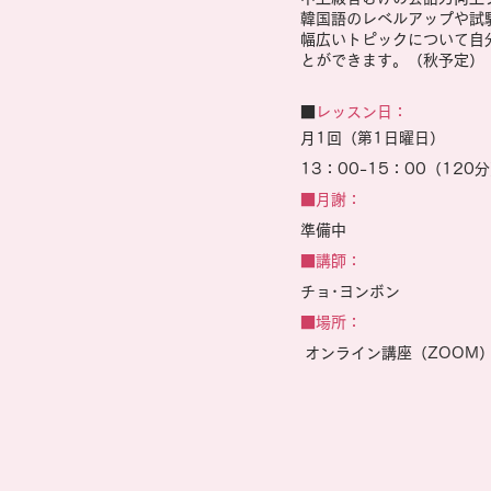
韓国語のレベルアップや試
幅広いトピックについて自
とができます。（秋予定）
​
■レッスン日：
月1
回（第1日曜日）
13：00-15：00（120
■月謝：
準備中
■講師：
​チョ･ヨンボン
■場所：
オンライン講座（ZOOM