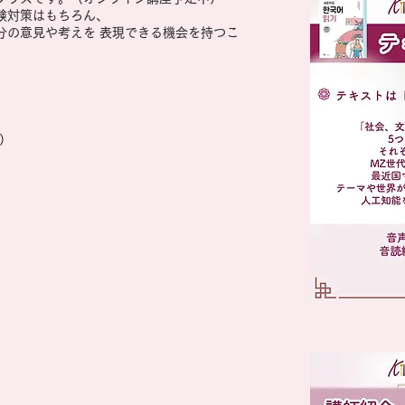
験対策はもちろん、
分の意見や考えを 表現できる機会を持つこ
分）
）